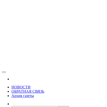
Зама
Газета Шалинского района "Зама"
НОВОСТИ
ОБРАТНАЯ СВЯЗЬ
Архив газеты