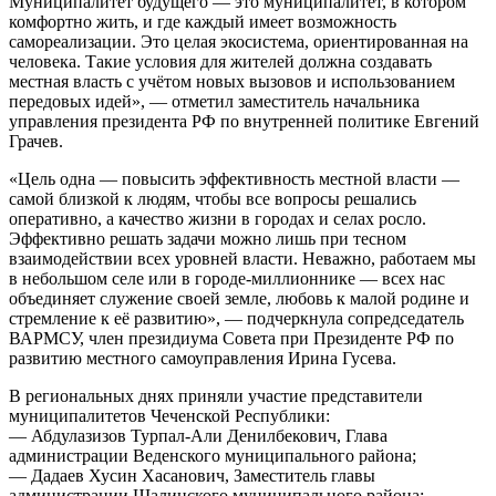
Муниципалитет будущего — это муниципалитет, в котором
комфортно жить, и где каждый имеет возможность
самореализации. Это целая экосистема, ориентированная на
человека. Такие условия для жителей должна создавать
местная власть с учётом новых вызовов и использованием
передовых идей», — отметил заместитель начальника
управления президента РФ по внутренней политике Евгений
Грачев.
«Цель одна — повысить эффективность местной власти —
самой близкой к людям, чтобы все вопросы решались
оперативно, а качество жизни в городах и селах росло.
Эффективно решать задачи можно лишь при тесном
взаимодействии всех уровней власти. Неважно, работаем мы
в небольшом селе или в городе-миллионнике — всех нас
объединяет служение своей земле, любовь к малой родине и
стремление к её развитию», — подчеркнула сопредседатель
ВАРМСУ, член президиума Совета при Президенте РФ по
развитию местного самоуправления Ирина Гусева.
В региональных днях приняли участие представители
муниципалитетов Чеченской Республики:
— Абдулазизов Турпал-Али Денилбекович, Глава
администрации Веденского муниципального района;
— Дадаев Хусин Хасанович, Заместитель главы
администрации Шалинского муниципального района;