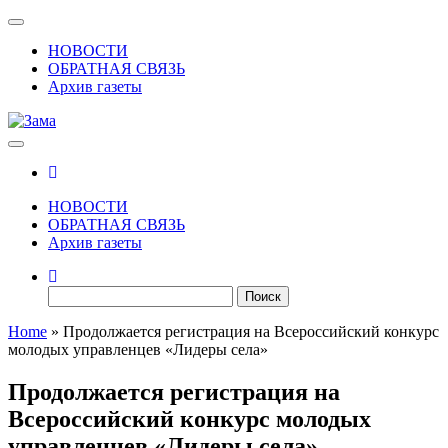
Skip
Показать/
to
Скрыть
НОВОСТИ
the
навигацию
ОБРАТНАЯ СВЯЗЬ
content
Архив газеты
Зама
Газета Шалинского района "Зама"
НОВОСТИ
ОБРАТНАЯ СВЯЗЬ
Архив газеты
Найти:
Home
»
Продолжается регистрация на Всероссийский конкурс
молодых управленцев «Лидеры села»
Продолжается регистрация на
Всероссийский конкурс молодых
управленцев «Лидеры села»