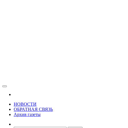
Зама
Газета Шалинского района "Зама"
НОВОСТИ
ОБРАТНАЯ СВЯЗЬ
Архив газеты