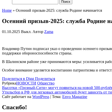
Найти:
Home
»
Осенний призыв-2025: служба Родине начинается
Осенний призыв-2025: служба Родине н
01.10.2025
Выкл.
Автор
Zama
Владимир Путин подписал указ о проведении осеннего призыва 
поддержки обороноспособности страны.
В Шалинском районе уже принимаются меры: усиливается рабо
Особое внимание уделяется воспитанию патриотизма и ответст
Поделиться в Digg
Поделиться
Рубрика
НОВОСТИ
Общество
Высотки «Грозный-Сити» могут появиться на новой 500-рублё
Утильсбор в РФ для легковых автомобилей будет зависеть от ти
Сайт работает на
WordPress
|
Тема:
Envo Magazine
Спасибо!