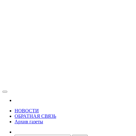
Зама
Газета Шалинского района "Зама"
НОВОСТИ
ОБРАТНАЯ СВЯЗЬ
Архив газеты