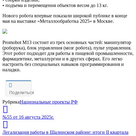
•
п
одъем
а
и перемещени
я
объектов весом до 13 кг
.
Нового робота впервые показали широкой публике
в конце
мая
на выставке
«
Металлообработка 2025
»
в Москве.
Promobot
M13 состоит из тр
е
х основных частей:
манипулятор
(
роборука
)
, б
лок управления (мозг робота)
, п
ульт управления
.
Этот робот подходит для работы в
п
ищев
ой
промышленност
и,
ф
армацевтик
е, м
еталлурги
и и в других сферах. Его
легко
настроить
без специальных навыков программирования и
наладки
.
Поделиться
Рубрика
Национальные проекты РФ
№55 от 16 августа 2025г.
Легализация работы в Шалинском районе: итоги II квартала