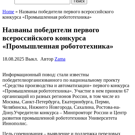
Найти:
Home
»
Названы победители первого всероссийского
конкурса «Промышленная робототехника»
Названы победители первого
всероссийского конкурса
«Промышленная робототехника»
18.08.2025
Выкл.
Автор
Zama
Информационный
повод:
стали известны
победители
организованного по
национальному проекту
«Средства производства и
автоматизации»
первого
конкурса
«Промышленная робототехника»
. Участи
е
в нем
приняли 67
организаци
й
из разных регионов России
, в том числе
из
Москвы, Санкт-Петербурга, Екатеринбурга, Перми,
Челябинска, Нижнего Новгорода, Сахалина, Ростова-на-
Дону
.
Учредители конкурса –
Минпромторг
России
и
Центр
развития промышленной робототехники Университета
Иннополис
.
Цель
соревнования
–
выявление и поддержк
а
передовых