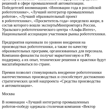
решений в сфере промышленной автоматизации.
Победителей в
номинациях «Инновации года в российской
робототехнике», «Лучший интегратор промышленных
роботов», «Лучший образовательный проект
в
робототехнике», «Просветитель года»
определяло жюри, в
состав которого вошли
эксперт
ы
Минпромторга
России,
Уральского робототехнического центра «Альфа-
Интех
»,
Национальной ассоциации участников рынка робототехники
.
П
редприятия
оценивали
по уровню внедрения
на
производствах
робототехни
ки
,
а также по
качеству
образовательных программ
, организованных
для персонала.
Компании-финалисты получат маркетинговую и
PR
-
поддержку, а их о
пы
т,
технические решения и практики будут
масштабироваться
по стране
.
П
реми
я
позвол
и
т стимулировать внедрение робототехники
на
отечественны
х
производств
ах
и
способствует достижению
стратегических целей
нацпроекта «Средства производства
и
автоматизации».
Москва
В номинации
«
Лучший интегратор промышленных
роботов
»
победу одержала
столичная
компания
«Вектор