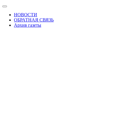
Skip
Показать/
to
Скрыть
НОВОСТИ
the
навигацию
ОБРАТНАЯ СВЯЗЬ
content
Архив газеты