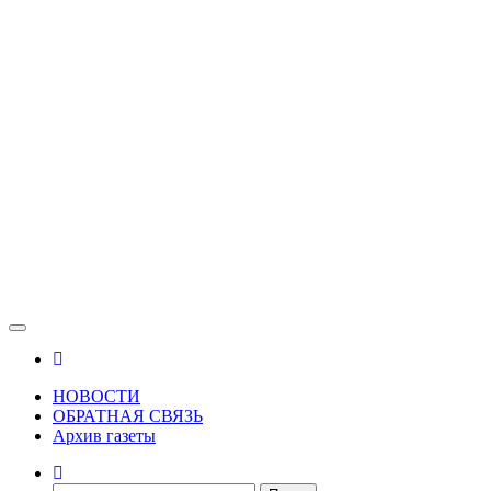
Зама
Газета Шалинского района "Зама"
НОВОСТИ
ОБРАТНАЯ СВЯЗЬ
Архив газеты