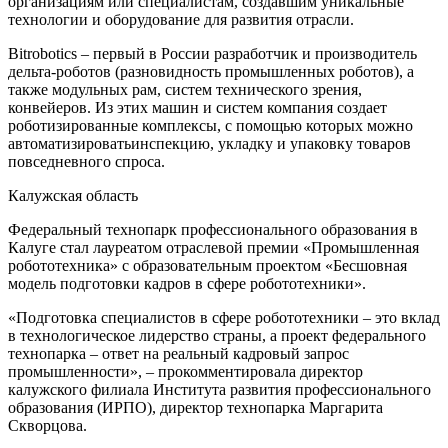
организациям или специалистам, создавшим уникальные
технологии и оборудование для развития отрасли.
Bitrobotics
–
первый в России разработчик и производитель
дельта-роботов
(разновидность промышленных роботов)
, а
также модульных рам, систем технического зрения,
конвейеров.
Из этих машин и систем
компания создает
роботизированные комплексы
, с помощью которых можно
автоматизи
ровать
инспекци
ю
, укладк
у
и упаковк
у
товаров
повседневного спроса.
Калужская
область
Федеральный технопарк профессионального образования
в
Калуге стал лауреатом отраслевой премии «Промышленная
робототехника» с образовательным проектом «Бесшовная
модель подготовки кадров в сфере робототехники».
«Подготовка специалистов в сфере робототехники
–
это вклад
в технологическое лидерство страны, а проект федерального
технопарка
–
ответ на реальный кадровый запрос
промышленности»
,
–
прокомментировала директор
калужского филиала
Института развития профессионального
образования
(
ИРПО
)
, директор технопарка Маргарита
Скворцова.