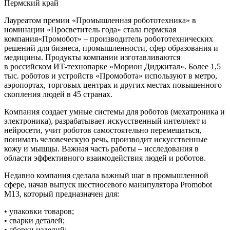
Пермский край
Лауреатом премии «Промышленная робототехника»
в
номинации «Просветитель года» стала
пермская
компания
«
Промобот
»
–
производитель робототехнических
решений
для бизнеса,
промышленности
, сфер
образования
и
медицины.
Продукты компании
изготавливаются
в
российском
ИТ-технопарке «Морион
Диджитал
».
Б
олее 1
,
5
тыс.
роботов и устройств
«
Промобот
а
»
используют
в метро,
аэропортах, торговых центрах и других местах повышенного
скопления людей
в 45 стран
ах.
Компания созда
е
т умные системы для роботов (
мехатроника
и
электроника), разрабатыва
е
т искусственный интеллект и
нейросети
, уч
и
т роботов самостоятельно перемещаться,
понимать человеческую речь,
производит
искусственн
ые
кожу и мышцы. Важная часть работы
–
исследования в
области эффективного взаимодействия
люд
ей
и робот
ов
.
Недавно компания сделала
важны
й
шаг в промышленной
сфере, начав выпуск
шестиосево
го
манипулятор
а
Promobot
M13
,
который
предназначен
для
:
•
у
паковк
и
товаров
;
•
с
варк
и
деталей
;
•
с
борк
и
изделий
;