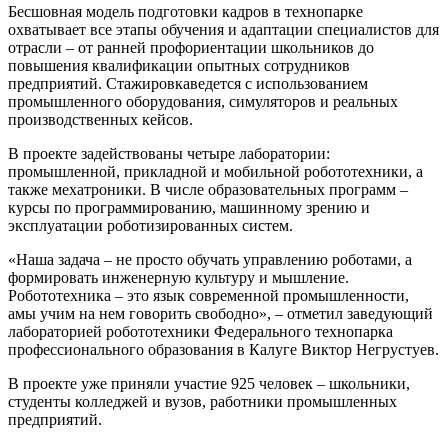
Б
есшовная модель подготовки кадров в технопарке
охватывает все этапы
обучения и адаптации
специалистов для
отрасли
–
от ранней профориентации школьников до
повышения квалификации
опытных
сотрудников
предприятий.
Стажировка
вед
е
тся с использованием
промышленного оборудования, симуляторов и реальных
производственных кейсов.
В проекте задействованы
четыре
лаборатории
:
промышленной, прикладной
и
мобильной робототехники
, а
также
мехатроники
.
В числе
образовательных программ
–
курсы по
программированию, машинному зрению и
эксплуатации роботизированных систем.
«Наша задача
–
не просто обучать управлению роботами, а
формировать инженерную культуру и мышление.
Робототехника
–
это язык современной промышленности,
а
мы учим на
н
е
м говорить свободно»
,
–
отметил заведующий
лабораторией робототехники Федерального технопарка
профессионального образования в Калуге Виктор
Негрустуев
.
В
проекте
уже
приняли участие 925 человек
–
школьники,
студенты колледжей и вузов,
работники
промышленных
предприятий.