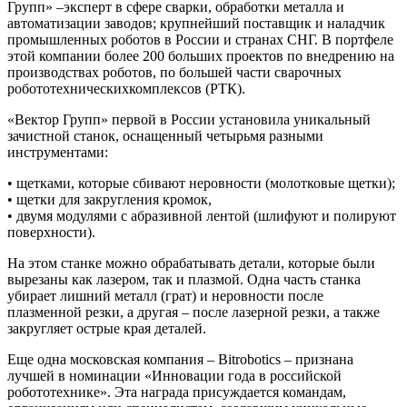
Групп»
–
эксперт в сфере
сварк
и
, обработк
и
металла и
автоматизации заводов
;
крупн
ейший
поставщик и наладчик
промышленных роботов в России и странах СНГ.
В
портфеле
этой компании
бол
е
е 200 больших проектов
по
внедр
ению
на
производствах роботов
, по большей части
сварочных
робототехнически
х
комплекс
ов
(
РТК).
«
Вектор Групп
»
первой в России установила уникальный
зачистной
станок
,
оснащен
ный
четырьмя разными
инструментами:
•
щетками, которые сбивают неровности (молотковые щетки);
•
щетки для закругления кромок,
•
д
в
умя
модуля
ми
с абразивной лентой (шлифуют и полируют
поверхности).
На этом станке можно
обрабатывать детали, которые были
вырезаны как лазером, так и плазмой. Одна часть станка
убирает лишний металл (грат) и неровности после
плазменной резки, а
другая
–
после лазерной резки
, а также
закругляет острые края деталей.
Еще одна московская компания
–
Bitrobotics
–
признана
лучшей в
номинации «Инновации года в российской
робототехнике». Эта награда присуждается командам,