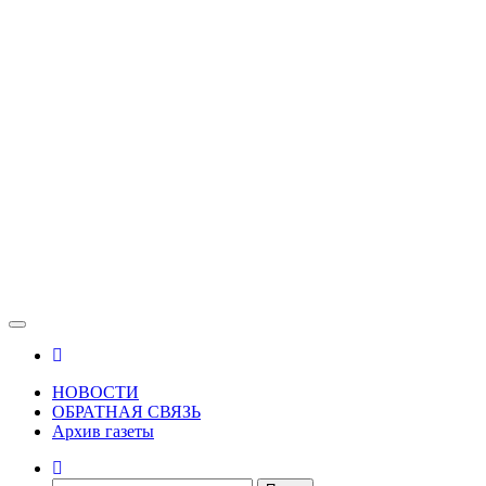
Зама
Газета Шалинского района "Зама"
НОВОСТИ
ОБРАТНАЯ СВЯЗЬ
Архив газеты