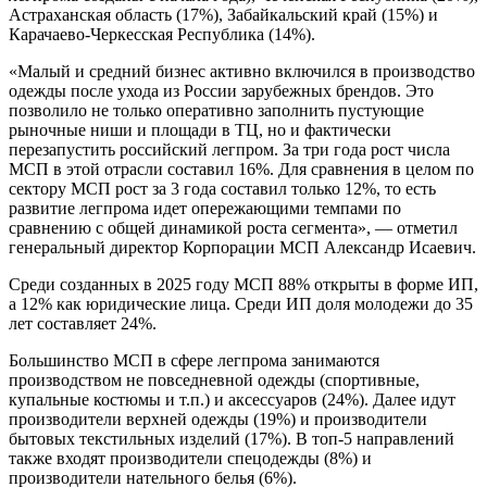
Астраханская область (17%), Забайкальский край (15%) и
Карачаево-Черкесская Республика (14%).
«Малый и средний бизнес активно включился в производство
одежды после ухода из России зарубежных брендов. Это
позволило не только оперативно заполнить пустующие
рыночные ниши и площади в ТЦ, но и фактически
перезапустить российский легпром. За три года рост числа
МСП в этой отрасли составил 16%. Для сравнения в целом по
сектору МСП рост за 3 года составил только 12%, то есть
развитие легпрома идет опережающими темпами по
сравнению с общей динамикой роста сегмента», — отметил
генеральный директор Корпорации МСП Александр Исаевич.
Среди созданных в 2025 году МСП 88% открыты в форме ИП,
а 12% как юридические лица. Среди ИП доля молодежи до 35
лет составляет 24%.
Большинство МСП в сфере легпрома занимаются
производством не повседневной одежды (спортивные,
купальные костюмы и т.п.) и аксессуаров (24%). Далее идут
производители верхней одежды (19%) и производители
бытовых текстильных изделий (17%). В топ-5 направлений
также входят производители спецодежды (8%) и
производители нательного белья (6%).