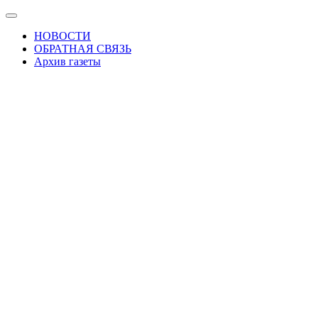
Skip
Показать/
to
Скрыть
НОВОСТИ
the
навигацию
ОБРАТНАЯ СВЯЗЬ
content
Архив газеты