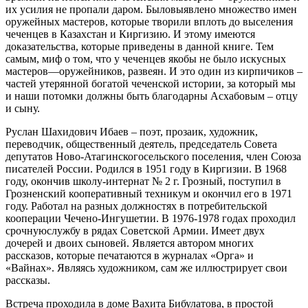
их усилия не пропали даром. Был
о
выявлен
о
множество имен
оружейных мастеров, которые творили вплоть до выселения
чеченцев в Казахстан и Киргизию. И этому имеются
доказательства, которые приведены в данной книге. Тем
самым,
м
иф
о том,
ч
то у чеченцев
якобы
не было искусных
мастеров
—
оружейников
, развеян. И эт
о
один из кирпичиков
–
частей
утерянной богатой чеченской истории, за который мы
и наши потомки должны быть благодарны
Асхабовым
–
отцу
и сыну.
Руслан
Шахидович
Ибаев
– поэт, прозаик, художник,
переводчик, общественный деятель, председатель Совета
депутатов Ново-
Атагинского
сельского поселения,
член Союза
писателей Рос
сии
. Р
одился в 1951 году
в
Киргизии.
В
1968
году, окончив школу-интернат №
2 г.
Грозный, поступил в
Грозненский кооперативный техникум и окончил его в 1971
году.
Работал на разных должностях в потребительской
кооперации Чечено-Ингушетии.
В
1976-1978
годах проходил
срочн
ую
служб
у
в
рядах
Советской Армии. Имеет двух
дочерей и двоих сыновей.
Является автором многих
рассказов, кот
орые печатаются в журналах «
Орга
» и
«
Вайнах
». Являясь художником,
сам же иллюстрирует
свои
рассказы.
Встреча проходила в доме
Вахита
Бибулатова
,
в простой