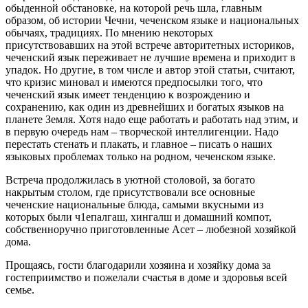
обыденной обстановке, на которой речь шла, главным
образом, об истории Чечни, чеченском языке и
национальных
обычаях
, традициях
. По мнению некоторых
присутствовавших на этой встрече авторитетных историков,
чеченский язык переживает не лучшие времена и приходит в
упадок. Но другие,
в
том числе и автор этой статьи,
считают,
что
кризис миновал и имеются предпосылки того, что
чеченский язык имеет тенденцию к возрождению и
сохранению
,
как один из древнейших и богатых языков на
планете Земля. Хотя надо еще работать и работать над этим
, и
в первую очередь
нам – творческой интеллигенции.
Надо
п
ерестать стенать и плакать, и
главное
–
писать о наших
языковых
проблемах только
на родном
, чеченском
языке.
Встреча продолжилась в уютной столовой, за богато
накрытым стол
ом, где присутствовали все основные
чеченские национальные блюда, самыми вкусными из
которых были ч1епалгаш,
хингалш
и домашний компот,
собственноручно приготовленные
Асет
–
любезной хозяйкой
дома
.
Прощаясь, г
ости благодарили хозяина и хозяйку дома за
гостеприимство и пожелали счастья в доме и здоровья всей
семье.