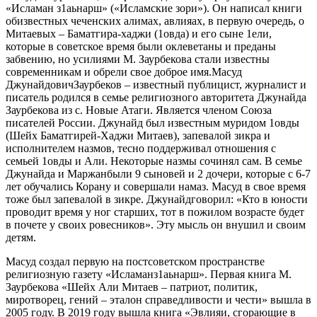
«
Исламан
з1аьнарш» («Исламские зори»)
. Он
написал книги
о
б
из
вестных чеченских
алимах
,
авлия
ах
, в первую очередь
,
о
Митаевых
–
Баматгир
а
-хаджи
(
1овд
а
)
и его сын
е
1ел
и
,
которые
в советское время
были оклеветаны и преданы
забвению, но усилиями
М.
Заурбекова
стали известны
современник
ам
и обрели свое доброе
имя.
Масуд
Джунайдович
Заурбеков
– известный публицист, журналист и
писатель родился в семье религиозного авторитета
Джунайда
Заурбекова
из с. Новые Атаги.
Является чл
еном Союза
писателей России
.
Джунайд
был известным
муридом
1овды
(Шейх
Баматгирей
-Хаджи
Митаев
), запевалой
зикра
и
исполнителем
назмов
,
тесно поддерживал отношения с
семьей 1овды и Али
. Некоторые
назмы
сочинял сам.
В семье
Джунайда
и
Маржан
были 9 сыновей и 2 дочери, которые с 6-7
лет обучались Корану и совершали намаз.
Масуд
в свое время
тоже был запевалой в
зикре
.
Джунайд
говорил: «Кто в юности
проводит время у ног старших, тот в пожилом возрасте будет
в почете у своих ровесников». Эту мысль он внушил и своим
детям
.
Масуд
создал первую на постсоветском пространстве
религиозную газету
«
Исламан
з1аьнарш»
. Первая книга М.
Заурбекова
«Шейх Али
Митаев
– патриот, политик,
миротворец, гений – эталон справедливости и чести» вышла в
2005 году.
В 2019 году вышла книга «
Эвлияи
, сгорающие в