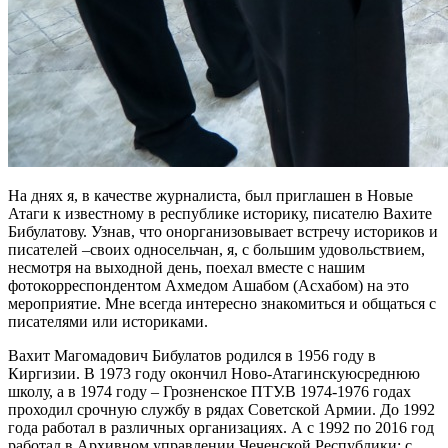
На днях я, в качестве журналиста, был приглашен в Новые
Атаги к и
звестному в республике историку,
писателю
В
ахите
Б
и
булатову
. Узнав, что
он
организовывает встречу историков и
писателей
–
своих односельчан
, я, с большим удовольствием,
несмотря на выходной день, поехал вместе с нашим
фотокорреспондентом Ахмедом
Ашабом
(
Асхабом
) на это
мероприятие. Мн
е всегда интересно знакомиться и общаться
с
писателями или историками.
Вахит
М
агомадович
Бибулатов
родился в 1956 году в
Киргизии. В 1973 году окончил Ново-
Атагинскую
среднюю
школу,
а
в 1974
году
–
Грозненское ПТУ.
В
1974-1976 год
ах
проходил
срочн
ую
служб
у
в
рядах
Советской
А
рмии. До 1992
года работал в различных организациях.
А с
1992
по 2016 год
работал
в
А
рхивном
у
правлении
Чеченской Республики
:
с