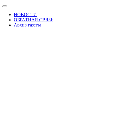
Skip
Показать/
to
Скрыть
НОВОСТИ
the
навигацию
ОБРАТНАЯ СВЯЗЬ
content
Архив газеты