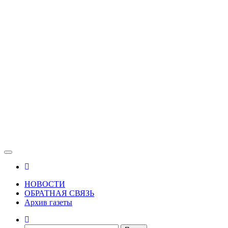
Зама
Газета Шалинского района "Зама"
НОВОСТИ
ОБРАТНАЯ СВЯЗЬ
Архив газеты