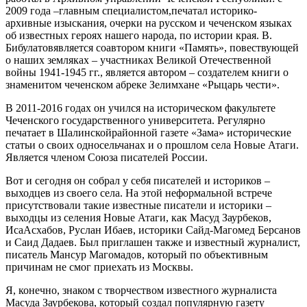
2009 года
–
главным специалистом
,
печатал
историко-
архивные изыс
к
ания, очерки на русском и чеченско
м языках
об известных героях
наш
его народа,
по
истории края. В.
Бибулатов
является соавтором книги
«Память», повествующей
о наших земляках –
участниках Великой
О
течественной
войны
1941-1945 г
г.
,
является автором – создателем книги о
знамен
и
том чеченском абреке Зелимхане «Рыцарь чести».
В 2011-2016 годах
он
учился на историческом факультете
Ч
еченского государственного университета. Регулярно
печатает в
Шалинской
районной газете «Зама» исторические
статьи о своих односельчанах и
о прошлом
села Новые Атаги.
Является членом Союз
а писателей России
.
Вот и сегодня он собрал
у себя писателей и историков –
выходцев из своего села
.
На этой неформально
й встрече
присутствовали такие известные
писатели
и историки
–
выходцы из селения Новые Атаги, как
Масуд
Заурбеков
,
И
са
Асхабов
, Руслан
Ибаев
,
историки
Сайд-Магомед
Берсанов
и
Саид
Дадаев
. Был приглашен также и известный журналист
,
писатель
Мансур
Магомадов
, который по объективным
причинам не смог приехать из Москвы
.
Я
,
конечно, знаком с творчеством известного журналиста
Масуда
Заурбекова
, который создал
популярную
газету