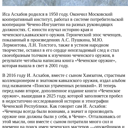
Иса
Асхабов
родился в 1950 году. Окончил Московский
к
ооперативный институт, работал
в системе потребительской
коопера
ции
Чечено-Ингушетии
на разных руководящих
должностях. С юности изучал историю края и
чеченского
,
кавказского оружия. Героический эпос чеченцев,
показанный в произведениях
А.С.
Пушкина, М.Ю.
Лермонтова, Л.Н.
Толстого, также в устном
народном
творчестве
,
оставил в его сердце неизгладимый след и
стал
своеобразным толчком к изуче
нию чеченского оружия, в
результате чего
была написана
книг
а
«Чеченское оружие»,
которая вышла в свет в
2001 год
у
.
В 2016 году И.
Ас
хабов
, в
месте с сыном
Хамзатом
,
страстным
коллекционером
и знатоком кавказского оружия
,
издал альбом
под названием «Поиски утраченных реликвий». И теперь
перед нами второе, дополненное издание книги «Чеченское
оружие»
, вышедшая в 2025 году, которой заполняется пробел
в
недостаточно исследованной истории и этнографии
Чеченской Республики. Как говорит сам
И.
Асхабов
:
«Чеченцы всегда были воинами, а значит и производить
оружие они должны были у себя, в Чечне».
Отталкиваясь от
этой мысли, они
вместе с сыном п
отрат
или много сил
и
времени на поиск
имен
чеченских мастеров
—
оружейников и