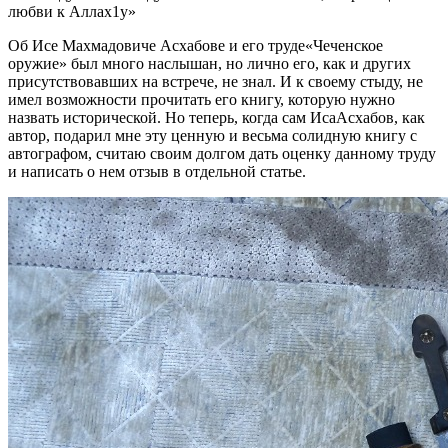
любви к Аллах
1
у»
Об
Ис
е
Махмадович
е
Асхабов
е
и его труд
е
«Чеченское
оружие» был много наслышан, но лично его, как и других
присутствовавших на встрече
,
не знал. И к своему стыду, не
имел возможности прочитать его книгу, которую
нужно
н
азвать исторической
. Но теперь
,
когда сам
Иса
Асхабов
,
как
автор
,
подарил мне эту
ценн
ую
и весьма солидную книгу с
автографом, считаю своим долгом дать оценку данному труду
и написать о нем отзыв
в отдельной статье
.