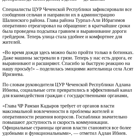
Специалисты ЦУР Чеченской Республики зафиксировали все
сообщения сельчан и направили их в администрацию
Шалинского района. Глава района Турпал-Али Ибрагимов
оперативно отреагировал на обращение: в кратчайшие сроки
была проведена подсыпка гравием и выравнивание дороги
грейдером. Теперь улица стала удобнее и комфортнее для
жителей.
«Во время дождя здесь можно было пройти только в ботинках.
Даже машины застревали в грязи. Теперь у нас есть дорога, ее
выравнивают и расширяют. Спасибо за быструю реакцию на
нашу просьбу!» – поделилась эмоциями жительница села Асят
Иризиева.
По словам руководителя ЦУР Чеченской Республики Адлана
Ибиева, социальные сети превратились в эффективный канал
для взаимодействия граждан с государственными органами,
«Глава ЧР Рамзан Кадыров требует от органов власти
максимальной вовлеченности в проблемы жителей и
оперативности решения вопросов. Госпаблики значительно
повышают доступность и скорость коммуникации.
Официальные страницы органов власти становятся все более
удобными и функциональными», — отметил Адлан Ибиев.