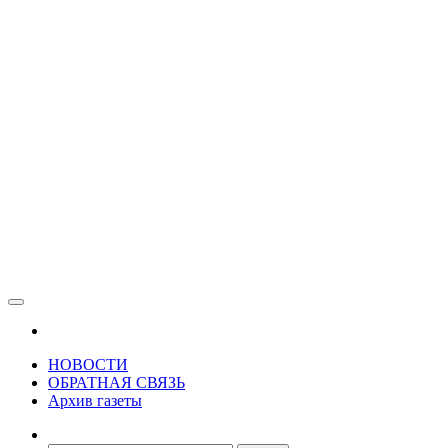
Зама
Газета Шалинского района "Зама"
НОВОСТИ
ОБРАТНАЯ СВЯЗЬ
Архив газеты