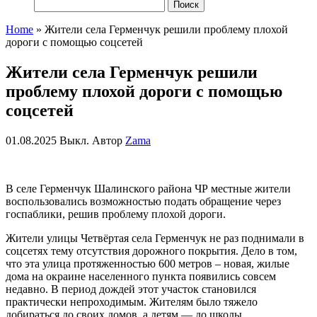
Найти:
Home
»
Жители села Герменчук решили проблему плохой
дороги с помощью соцсетей
Жители села Герменчук решили
проблему плохой дороги с помощью
соцсетей
01.08.2025
Выкл.
Автор
Zama
В селе Герменчук Шалинского района ЧР местные жители
воспользовались возможностью подать обращение через
госпаблики, решив проблему плохой дороги.
Жители улицы Четвёртая села Герменчук не раз поднимали в
соцсетях тему отсутствия дорожного покрытия. Дело в том,
что эта улица протяженностью 600 метров – новая, жилые
дома на окраине населенного пункта появились совсем
недавно. В период дождей этот участок становился
практически непроходимым. Жителям было тяжело
добираться до своих домов, а детям — до школы.