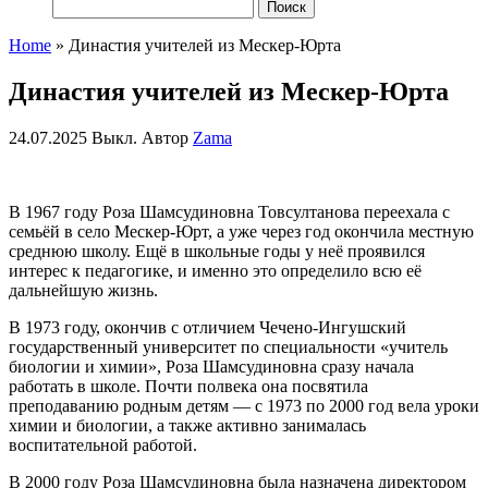
Найти:
Home
»
Династия учителей из Мескер-Юрта
Династия учителей из Мескер-Юрта
24.07.2025
Выкл.
Автор
Zama
В 1967 году Роза Шамсудиновна Товсултанова переехала с
семьёй в село Мескер-Юрт, а уже через год окончила местную
среднюю школу. Ещё в школьные годы у неё проявился
интерес к педагогике, и именно это определило всю её
дальнейшую жизнь.
В 1973 году, окончив с отличием Чечено-Ингушский
государственный университет по специальности «учитель
биологии и химии», Роза Шамсудиновна сразу начала
работать в школе. Почти полвека она посвятила
преподаванию родным детям — с 1973 по 2000 год вела уроки
химии и биологии, а также активно занималась
воспитательной работой.
В 2000 году Роза Шамсудиновна была назначена директором