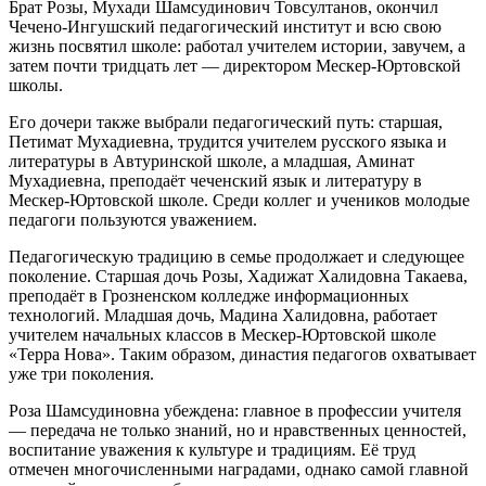
Брат Розы, Мухади Шамсудинович Товсултанов, окончил
Чечено-Ингушский педагогический институт и всю свою
жизнь посвятил школе: работал учителем истории, завучем, а
затем почти тридцать лет — директором Мескер-Юртовской
школы.
Его дочери также выбрали педагогический путь: старшая,
Петимат Мухадиевна, трудится учителем русского языка и
литературы в Автуринской школе, а младшая, Аминат
Мухадиевна, преподаёт чеченский язык и литературу в
Мескер-Юртовской школе. Среди коллег и учеников молодые
педагоги пользуются уважением.
Педагогическую традицию в семье продолжает и следующее
поколение. Старшая дочь Розы, Хадижат Халидовна Такаева,
преподаёт в Грозненском колледже информационных
технологий. Младшая дочь, Мадина Халидовна, работает
учителем начальных классов в Мескер-Юртовской школе
«Терра Нова». Таким образом, династия педагогов охватывает
уже три поколения.
Роза Шамсудиновна убеждена: главное в профессии учителя
— передача не только знаний, но и нравственных ценностей,
воспитание уважения к культуре и традициям. Её труд
отмечен многочисленными наградами, однако самой главной