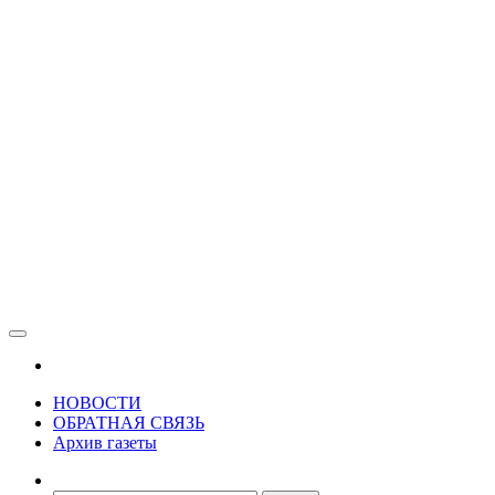
Зама
Газета Шалинского района "Зама"
НОВОСТИ
ОБРАТНАЯ СВЯЗЬ
Архив газеты