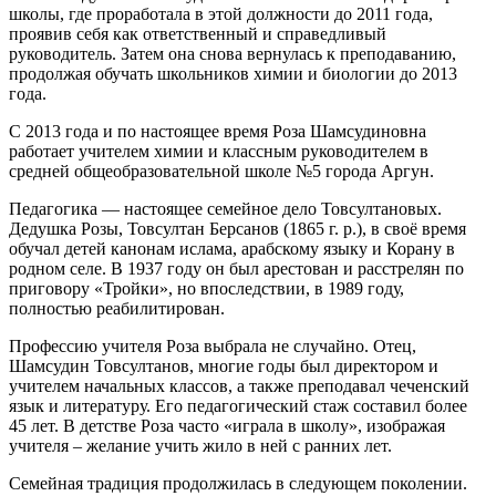
школы, где проработала в этой должности до 2011 года,
проявив себя как ответственный и справедливый
руководитель. Затем она снова вернулась к преподаванию,
продолжая обучать школьников химии и биологии до 2013
года.
С 2013 года и по настоящее время Роза Шамсудиновна
работает учителем химии и классным руководителем в
средней общеобразовательной школе №5 города Аргун.
Педагогика — настоящее семейное дело Товсултановых.
Дедушка Розы, Товсултан Берсанов (1865 г. р.), в своё время
обучал детей канонам ислама, арабскому языку и Корану в
родном селе. В 1937 году он был арестован и расстрелян по
приговору «Тройки», но впоследствии, в 1989 году,
полностью реабилитирован.
Профессию учителя Роза выбрала не случайно. Отец,
Шамсудин Товсултанов, многие годы был директором и
учителем начальных классов, а также преподавал чеченский
язык и литературу. Его педагогический стаж составил более
45 лет. В детстве Роза часто «играла в школу», изображая
учителя – желание учить жило в ней с ранних лет.
Семейная традиция продолжилась в следующем поколении.