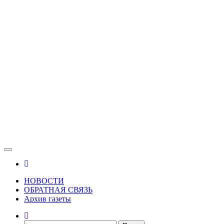
Зама
Газета Шалинского района "Зама"
НОВОСТИ
ОБРАТНАЯ СВЯЗЬ
Архив газеты