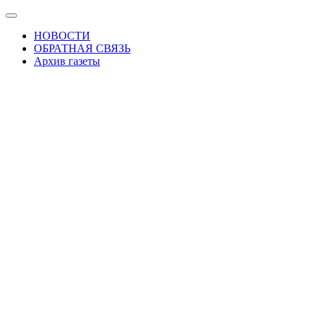
Skip
Показать/
to
Скрыть
НОВОСТИ
the
навигацию
ОБРАТНАЯ СВЯЗЬ
content
Архив газеты