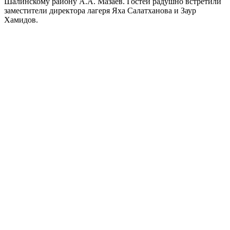
Шалинскому району А.А. Мазаев. Гостей радушно встретили
заместители директора лагеря Яха Салатханова и Заур
Хамидов.