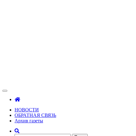
Зама
Газета Шалинского района "Зама"
НОВОСТИ
ОБРАТНАЯ СВЯЗЬ
Архив газеты