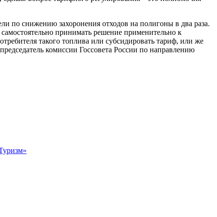
ели по снижению захоронения отходов на полигоны в два раза.
о
самостоятельно принимать решение
применительно к
отребителя такого топлива
или субсидировать тариф,
или
же
председатель
комиссии Госсовета России по направлени
ю
«Туризм»