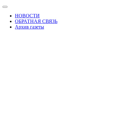
Skip
Показать/
to
Скрыть
НОВОСТИ
the
навигацию
ОБРАТНАЯ СВЯЗЬ
content
Архив газеты