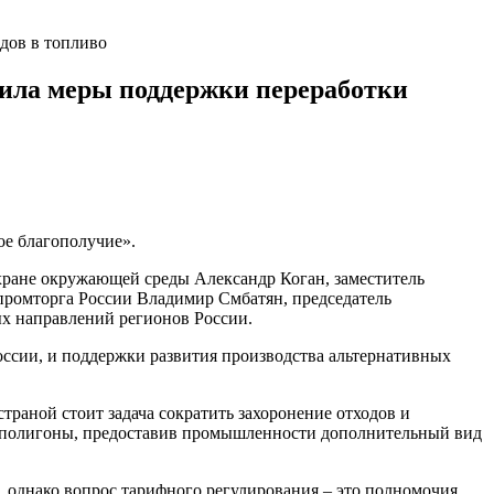
дов в топливо
дила меры поддержки переработки
ое благополучие».
 охране окружающей среды
Александр Коган
, заместитель
ромторга
России
Владимир
Смбатян
, председатель
х направлений регионов России.
оссии
,
и поддержки развития
производства
альтернативных
раной стоит задача сократить захоронение отходов и
 полигоны, предоставив
промышленности
дополнительный
вид
, однако вопрос тарифного регулирования – это полномочия