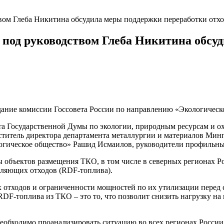
твом Глеба Никитина обсудила меры поддержки переработки отхо
и под руководством Глеба Никитина обсу
дание комиссии Госсовета России по направлению «Экологическ
тета Государственной Думы по экологии, природным ресурсам и
еститель директора департамента металлургии и материалов
Минп
огическое общество»
Рашид Исмаилов
, руководители профильны
ты
объектов размещения
ТКО
, в том числе
в северных регионах Р
вляющих отходов (
RDF-топлива
).
отходов и ограниченности мощностей по их утилизации перед ст
RDF-топлива из ТКО –
это то, что
позвол
ит
снизить нагрузку на
еобходимо проанализировать ситуацию во всех регионах России