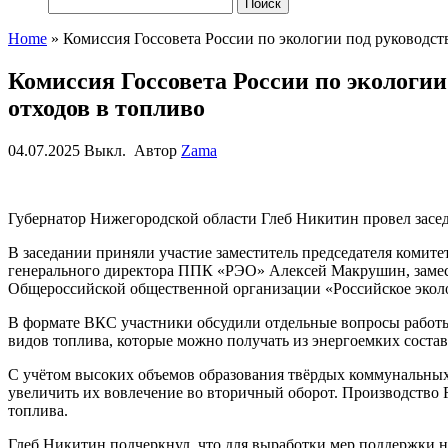
Найти:
Home
»
Комиссия Госсовета России по экологии под руководс
Комиссия Госсовета России по экологи
отходов в топливо
04.07.2025
Выкл.
Автор
Zama
Губернатор Нижегородской области
Глеб Никитин
провел засе
В заседании приняли участие заместитель председателя коми
генерального директора ППК «РЭО»
Алексей Макрушин
, зам
Общероссийской общественной организации «Российское экол
В формате ВКС участники обсудили
отдельные
вопросы рабо
видов топлива, которые можно получать из энергоемких соста
С учётом высоких объемов образования твёрдых коммунальных 
увеличить их вовлечение во вторичный оборот.
Производство 
топлива.
Глеб Никитин
подчеркнул, что для выработки
мер поддержки
н