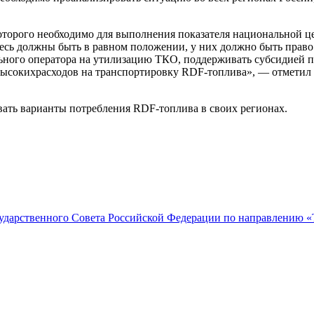
которого необходимо для выполнения показателя национальной ц
десь должны быть в равном положении
, у них должно быть прав
льного оператора на утилизацию ТКО, п
оддерживать субсидией п
высоких
расходов
на транспортировку RDF-топлива», — отметил
ать варианты потребления RDF-топлива в своих регионах.
сударственного Совета Российской Федерации по направлению 