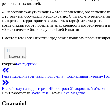
региональных властей
.
«Энергетическая утилизация – это направление, обеспечение 
Эту тем
у
мы обсуждали неоднократно.
Считаю, что регионы з
конкретной территории
:
закладывать в тариф затраты региона
вовсе
отказаться от проекта из-за удаленности потребителей и
«Экологическое благополучие»
Глеб Никитин
.
Вместе с тем
Глеб Никитин
предложил коллегам проанализиров
Поделиться
Рубрика
Без рубрики
Глава Карелии возглавил подгруппу «Социальный туризм» Го
В 2025 году на территории ЧР построят 51 дорожный объект
Сайт работает на
WordPress
|
Тема:
Envo Magazine
Спасибо!