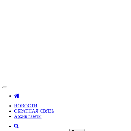
Зама
Газета Шалинского района "Зама"
НОВОСТИ
ОБРАТНАЯ СВЯЗЬ
Архив газеты