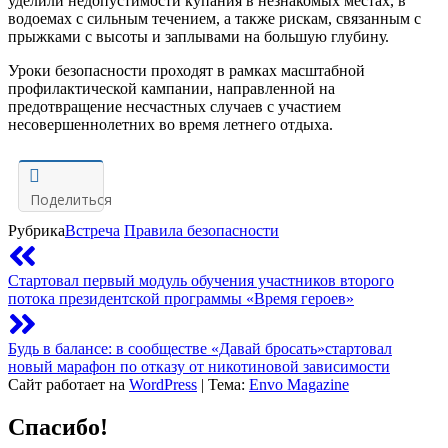
уделили недопустимости купания в незнакомых местах, в
водоемах с сильным течением, а также рискам, связанным с
прыжками с высоты и заплывами на большую глубину.
Уроки безопасности проходят в рамках масштабной
профилактической кампании, направленной на
предотвращение несчастных случаев с участием
несовершеннолетних во время летнего отдыха.
Поделиться
Рубрика
Встреча
Правила безопасности
Стартовал первый модуль обучения участников второго
потока президентской программы «Время героев»
Будь в балансе: в сообществе «Давай бросать»стартовал
новый марафон по отказу от никотиновой зависимости
Сайт работает на
WordPress
|
Тема:
Envo Magazine
Спасибо!