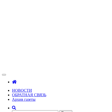
Зама
Газета Шалинского района "Зама"
НОВОСТИ
ОБРАТНАЯ СВЯЗЬ
Архив газеты