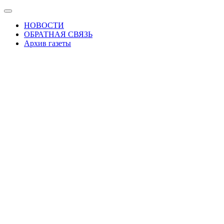
Skip
Показать/
to
Скрыть
НОВОСТИ
the
навигацию
ОБРАТНАЯ СВЯЗЬ
content
Архив газеты