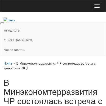
Skip
Показ
to
Скры
the
нави
content
Зама
Газета Шалинского района "Зама"
НОВОСТИ
ОБРАТНАЯ СВЯЗЬ
Архив газеты
Home
»
В Минэкономтерразвития ЧР состоялась встреча с
тренерами ФЦК
В
Минэкономтерразвития
ЧР состоялась встреча с