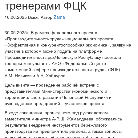
тренерами ФЦК
16.06.2025
Выкл.
Автор
Zama
30.05.2025г.
В рамках федерального проекта
«Производительность труда» национального проекта
«Эффективная и конкурентоспособная экономика»
,
заявку
на
участие
в котором
можно подать на платформе
Производительность.рф
,
Чеченскую Республику посетили
тренеры-консультанты АНО «Федеральный центр
компетенций
в сфере производительности труда» (ФЦК) —
А.М. Новиков и А.Н.
Хайдуров
.
Цель визита — проведение рабочей встречи с
представителями Министерства экономического и
территориального развития Чеченской Республики и
руководством предприятий – участников проекта.
В ходе совещания, прошедшего под руководством
заместителя министра А-Р.Ш. Жамалдаева, обсуждались
результаты внедрения инструментов бережливого
производства на предприятиях региона, а также вопросы
дальнейшего взаимодействия в рамках федерального