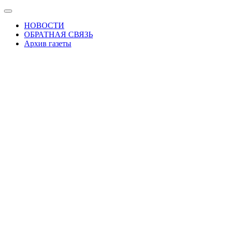
Skip
Показать/
to
Скрыть
НОВОСТИ
the
навигацию
ОБРАТНАЯ СВЯЗЬ
content
Архив газеты