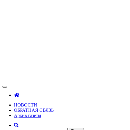
Зама
Газета Шалинского района "Зама"
НОВОСТИ
ОБРАТНАЯ СВЯЗЬ
Архив газеты