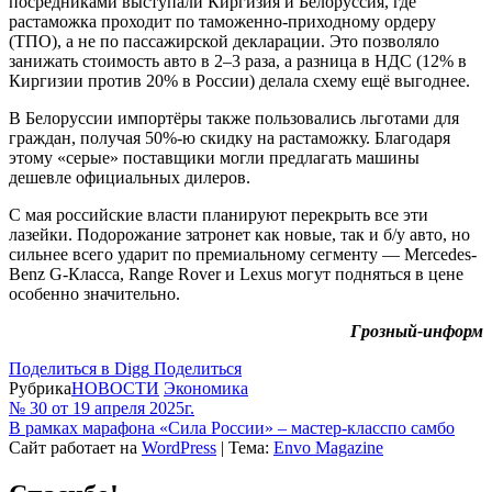
посредниками выступали Киргизия и Белоруссия, где
растаможка проходит по таможенно-приходному ордеру
(ТПО), а не по пассажирской декларации. Это позволяло
занижать стоимость авто в 2–3 раза, а разница в НДС (12% в
Киргизии против 20% в России) делала схему ещё выгоднее.
В Белоруссии импортёры также пользовались льготами для
граждан, получая 50%-ю скидку на растаможку. Благодаря
этому «серые» поставщики могли предлагать машины
дешевле официальных дилеров.
С мая российские власти планируют перекрыть все эти
лазейки. Подорожание затронет как новые, так и б/у авто, но
сильнее всего ударит по премиальному сегменту — Mercedes-
Benz G-Класса, Range Rover и Lexus могут подняться в цене
особенно значительно.
Грозный-информ
Поделиться в Digg
Поделиться
Рубрика
НОВОСТИ
Экономика
№ 30 от 19 апреля 2025г.
В рамках марафона «Сила России» – мастер-класспо самбо
Сайт работает на
WordPress
|
Тема:
Envo Magazine