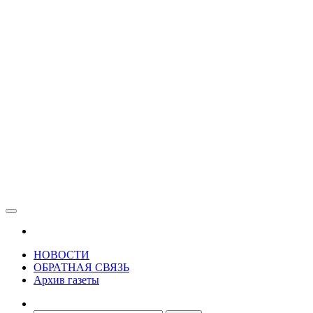
Зама
Газета Шалинского района "Зама"
НОВОСТИ
ОБРАТНАЯ СВЯЗЬ
Архив газеты