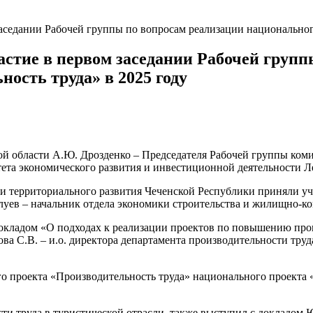
аседании Рабочей группы по вопросам реализации национального
стие в первом заседании Рабочей групп
ость труда» в 2025 году
ой области А.Ю. Дрозденко
– Председателя Рабочей группы
коми
та экономического развития и инвестиционной деятел
ьности Л
и территориального развития Чеченс
кой Республики приняли у
луев
– начальник отдела экономики строительства и ж
илищно-ко
 докладом «О подходах к реализации проектов по повышению пр
ова С.В. –
и.о
. директора департамента производительности тру
го
проекта «Производительность труда» наци
онального проекта
ти труда
в туристической отрасли, также выступил с докладом
Ю