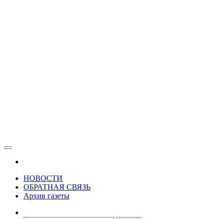
Зама
Газета Шалинского района "Зама"
НОВОСТИ
ОБРАТНАЯ СВЯЗЬ
Архив газеты