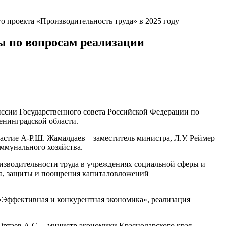
 проекта «Производительность труда» в 2025 году
ы по вопросам реализации
ссии Государственного совета Российской Федерации по
енинградской области.
частие
А-Р
.Ш.
Жамалдаев
– заместитель министра, Л.У.
Реймер
–
ммунального хозяйства.
оизводительности труда в учреждениях социальной сферы и
да, защиты и поощрения капиталовложен
ий
 «Эффективная
и конкурентная экономика», реализация
ртаев
А.С. – министр экономики Краснодарского края.