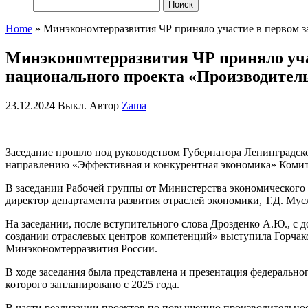
Найти:
Home
»
Минэкономтерразвития ЧР приняло участие в первом з
Минэкономтерразвития ЧР приняло уча
национального проекта «Производительн
23.12.2024
Выкл.
Автор
Zama
Заседание прошло под руководством Губернатора Ленинградск
направлению «Эффективная и конкурентная экономика» Комите
В заседании Рабочей группы
от Министерства экономического
директор департамента развития отраслей экономики, Т.Д.
Мус
На заседании, после вступительного слова Дрозденко А.Ю., с
создании отраслевых центров компетенций» выступила Горчак
Минэкономтерразвития
России.
В ходе заседания была представ
лена и презентация федерально
кото
рого запланировано с 2025 года.
В части реализации проектов по повы
шению производительнос