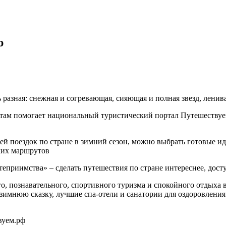
ю
 разная: снежная и согревающая, сияющая и полная звезд, ленива
стам помогает национальный туристический портал Путешествуем
ей поездок по стране в зимний сезон, можно выбрать готовые и
ких маршрутов
теприимства» – сделать путешествия по стране интереснее, дост
о, познавательного, спортивного туризма и спокойного отдыха 
 зимнюю сказку, лучшие спа-отели и санатории для оздоровления
вуем.рф