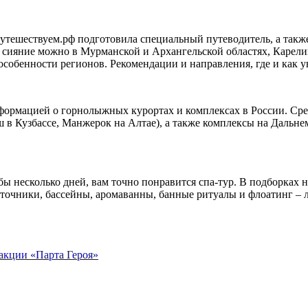
 Путешествуем.рф подготовила специальный путеводитель, а такж
 сияние можно в Мурманской и Архангельской областях, Карелии
особенности регионов. Рекомендации и направления, где и как 
формацией о горнолыжных курортах и комплексах в России. Ср
 в Кузбассе, Манжерок на Алтае), а также комплексы на Дальн
 бы несколько дней, вам точно понравится спа-тур. В подборках 
сточники, бассейны, аромаванны, банные ритуалы и флоатинг – 
акции «Парта Героя»