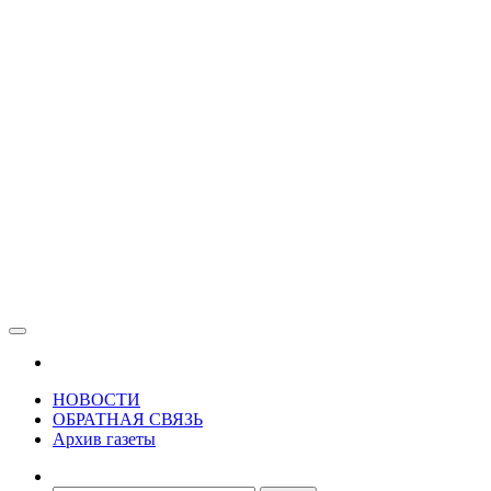
Зама
Газета Шалинского района "Зама"
НОВОСТИ
ОБРАТНАЯ СВЯЗЬ
Архив газеты