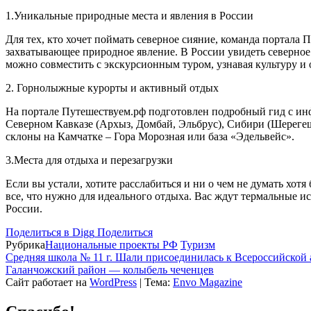
1.Уникальные природные места и явления в России
Для тех, кто хочет поймать северное сияние, команда портала
захватывающее природное явление. В России увидеть северное
можно совместить с экскурсионным туром, узнавая культуру и 
2. Горнолыжные курорты и активный отдых
На портале Путешествуем.рф подготовлен подробный гид с ин
Северном Кавказе (Архыз, Домбай, Эльбрус), Сибири (Шерегеш
склоны на Камчатке – Гора Морозная или база «Эдельвейс».
3.Места для отдыха и перезагрузки
Если вы устали, хотите расслабиться и ни о чем не думать хотя
все, что нужно для идеального отдыха. Вас ждут термальные и
России.
Поделиться в Digg
Поделиться
Рубрика
Национальные проекты РФ
Туризм
Средняя школа № 11 г. Шали присоединилась к Всероссийской 
Галанчожский район — колыбель чеченцев
Сайт работает на
WordPress
|
Тема:
Envo Magazine