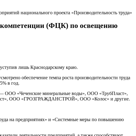
оприятий национального проекта «Производительность труда»
а компетенции (ФЦК) по освещению
 уступив лишь Краснодарскому краю.
усмотрено обеспечение темпа роста производительности труда
5% в год.
ле — ООО «Чеченские минеральные воды», ООО «ТрубПласт»,
ест», ООО «ГРОЗГРАЖДАНСТРОЙ», ООО «Колос» и другие.
труда на предприятиях» и «Системные меры по повышению
азатели деятельности предприятий, а также способствуют