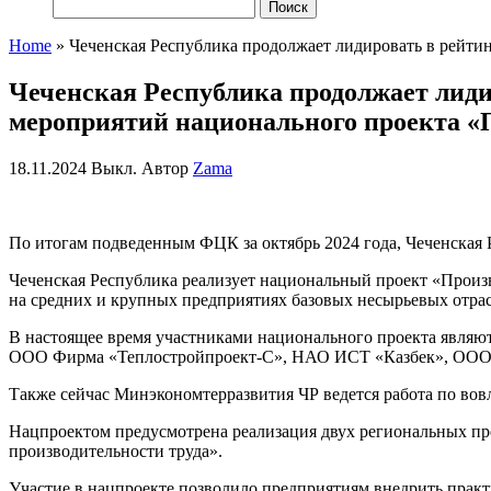
Найти:
Home
»
Чеченская Республика продолжает лидировать в рейти
Чеченская Республика продолжает лид
мероприятий национального проекта «
18.11.2024
Выкл.
Автор
Zama
По итогам подведенным ФЦК за октябрь 2024 года, Чеченская 
Чеченская Республика реализует национальный проект «Произво
на средних и крупных предприятиях базовых несырьевых отрас
В настоящее время участниками национального проекта явля
ООО Фирма «Теплостройпроект-С», НАО ИСТ «Казбек», ОО
Также сейчас Минэкономтерразвития ЧР ведется работа по вов
Нацпроектом предусмотрена реализация двух региональных п
производительности труда».
Участие в нацпроекте позволило предприятиям внедрить практ