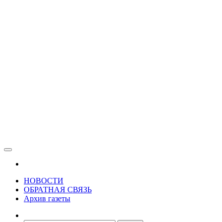
Зама
Газета Шалинского района "Зама"
НОВОСТИ
ОБРАТНАЯ СВЯЗЬ
Архив газеты