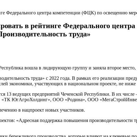
нге Федерального центра компетенции (ФЦК) по освещению мер
ировать в рейтинге Федерального центр
Производительность труда»
Республика вошла в лидирующую группу и заняла второе место,
дительность труда» с 2022 года. В рамках его реализации пред
лей экономики, участвующих в национальном проекте, не ниже 
ются 13 ведущих предприятий Чеченской Республики. В их чис
О «ТК ЮгАгроХолдинг», ООО «Родина», ООО «МегаСтройИнв
лечению в нацпроект новых участников.
роектов: «Адресная поддержка повышения производительности 
ики бережливого производства, которые влияют на ключевые пок