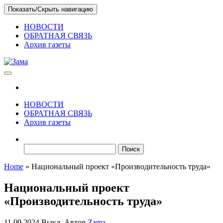
Skip
Показать/Скрыть навигацию
to
the
НОВОСТИ
content
ОБРАТНАЯ СВЯЗЬ
Архив газеты
Зама
Газета Шалинского района "Зама"
НОВОСТИ
ОБРАТНАЯ СВЯЗЬ
Архив газеты
Найти:
Home
»
Национальный проект «Производительность труда»
Национальный проект
«Производительность труда»
11.09.2024
Выкл.
Автор
Zama