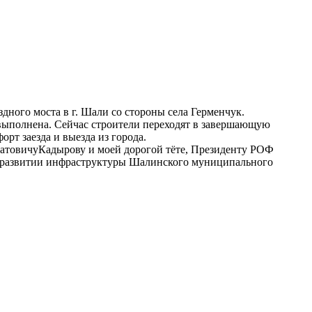
дного моста в г.
Шали
со стороны села
Герменчук
.
выполнена. Сейчас строители переходят в завершающую
рт заезда и выезда из города.
атовичу
К
адырову
и моей дорогой
т
ёте, Президенту РОФ
 развитии инфраструктуры Ша
линского муниципального