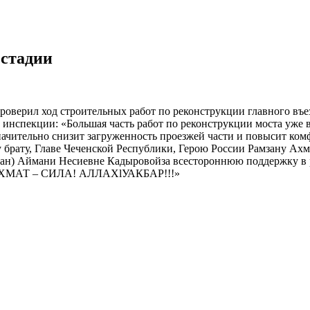
 стадии
роверил ход строительных работ по реконструкции главного въез
й инспекции: «
Большая часть работ
по реконструкции моста
уже 
ачительно снизит загруженность проезжей части и повысит комфо
у
б
рату, Главе Чечен
ской Республики, Герою России Рамзану
А
хм
ан
)
А
ймани
Н
есиевне
К
адыровой
за всестороннюю поддержку в
ХМАТ
–
СИЛА!
АЛЛАХlУ
АКБАР!!!
»