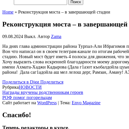
Найти:
Home
»
Реконструкция моста – в завершающей стадии
Реконструкция моста – в завершающей
09.08.2024
Выкл.
Автор
Zama
На днях г
лава администрации района
Турпал
-Али Ибрагимов
п
Вон что написал он в своем
телеграм
-канале по итогам рабоче
стадию. Новый мост будет иметь 4 полосы для движения, что зн
Хочу выразить слова искренней благодарности моему дорогом
имени А
хмата
-Х
аджи
К
адырова
(Д
ала
г1азот
къобалдойла
цуьн
района!
Д
ала
саг1адойла
аш
мел
лелош
дерг
, Р
амзан
, А
ману
!
А
Поделиться в Digg
Поделиться
Рубрика
НОВОСТИ
Награды вручены родственникам героев
РОФ помог погорельцам
Сайт работает на
WordPress
|
Тема:
Envo Magazine
Спасибо!
Теперь редакторы в курсе.