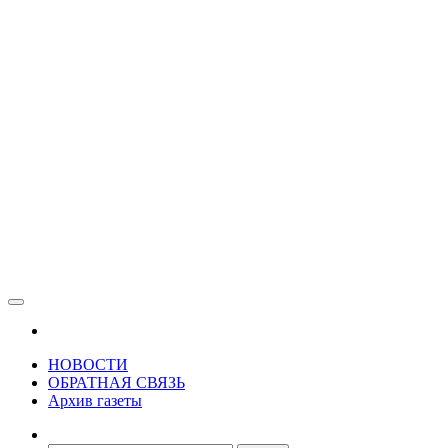
Зама
Газета Шалинского района "Зама"
НОВОСТИ
ОБРАТНАЯ СВЯЗЬ
Архив газеты