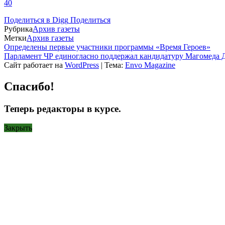
40
Поделиться в Digg
Поделиться
Рубрика
Архив газеты
Метки
Архив газеты
Определены первые участники программы «Время Героев»
Парламент ЧР единогласно поддержал кандидатуру Магомеда Д
Сайт работает на
WordPress
|
Тема:
Envo Magazine
Спасибо!
Теперь редакторы в курсе.
Закрыть