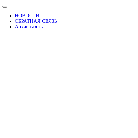
Skip
Показать/
to
Скрыть
НОВОСТИ
the
навигацию
ОБРАТНАЯ СВЯЗЬ
content
Архив газеты