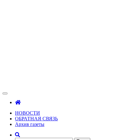
Зама
Газета Шалинского района "Зама"
НОВОСТИ
ОБРАТНАЯ СВЯЗЬ
Архив газеты